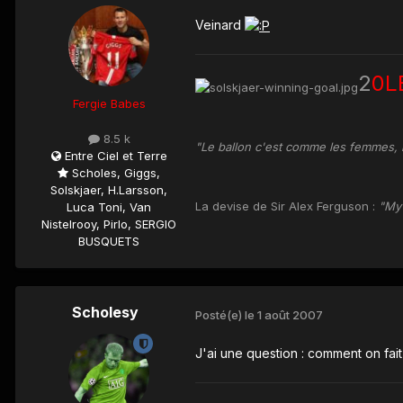
Veinard
2
0L
Fergie Babes
8.5 k
"Le ballon c'est comme les femmes, i
Entre Ciel et Terre
Scholes, Giggs,
Solskjaer, H.Larsson,
La devise de Sir Alex Ferguson :
"My
Luca Toni, Van
Nistelrooy, Pirlo, SERGIO
BUSQUETS
Scholesy
Posté(e)
le 1 août 2007
J'ai une question : comment on fait