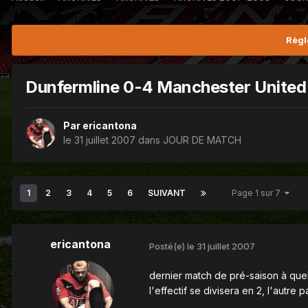
Règl
Dunfermline 0-4 Manchester United
Par
ericantona
le 31 juillet 2007
dans
JOUR DE MATCH
1
2
3
4
5
6
SUIVANT
Page 1 sur 7
ericantona
Posté(e)
le 31 juillet 2007
dernier match de pré-saison à quel
l'effectif se divisera en 2, l'autr