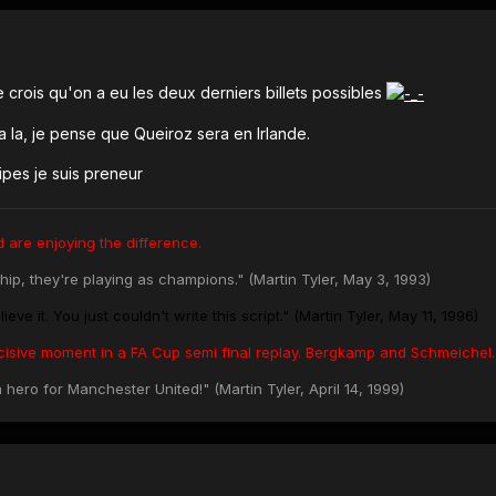
 crois qu'on a eu les deux derniers billets possibles
 la, je pense que Queiroz sera en Irlande.
pes je suis preneur
 are enjoying the difference.
hip, they're playing as champions." (Martin Tyler, May 3, 1993)
eve it. You just couldn't write this script." (Martin Tyler, May 11, 1996)
cisive moment in a FA Cup semi final replay. Bergkamp and Schmeichel..
hero for Manchester United!" (Martin Tyler, April 14, 1999)