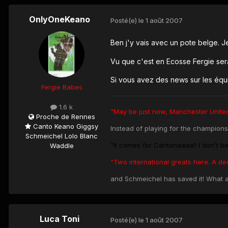
OnlyOneKeano
Posté(e)
le 1 août 2007
Ben j'y vais avec un pote belge. Je
Vu que c'est en Ecosse Fergie sera
Si vous avez des news sur les équi
Fergie Babes
1.6 k
"May be just now, Manchester United
Proche de Rennes
Canto Keano Giggsy
Instead of playing for the champions
Schmeichel Lolo Blanc
"It comes for Cantonaaaa!! I don't beli
Waddle
"Two international greats here. A de
and Schmeichel has saved it! What a 
Luca Toni
Posté(e)
le 1 août 2007