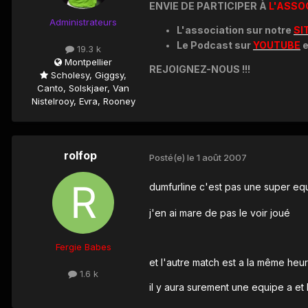
ENVIE DE PARTICIPER À
L'ASSO
Administrateurs
L'association sur notre
SI
Le Podcast sur
YOUTUBE
e
19.3 k
Montpellier
REJOIGNEZ-NOUS !!!
Scholesy, Giggsy,
Canto, Solskjaer, Van
Nistelrooy, Evra, Rooney
rolfop
Posté(e)
le 1 août 2007
dumfurline c'est pas une super equ
j'en ai mare de pas le voir joué
Fergie Babes
et l'autre match est a la même heu
1.6 k
il y aura surement une equipe a et