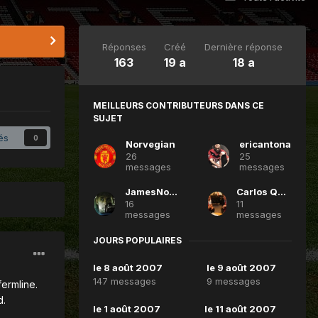
Réponses
Créé
Dernière réponse
163
19 a
18 a
MEILLEURS CONTRIBUTEURS DANS CE
SUJET
és
0
Norvegian
ericantona
26
25
messages
messages
JamesNoone
Carlos Queiroz
16
11
messages
messages
JOURS POPULAIRES
le 8 août 2007
le 9 août 2007
147 messages
9 messages
ermline.
d.
le 1 août 2007
le 11 août 2007