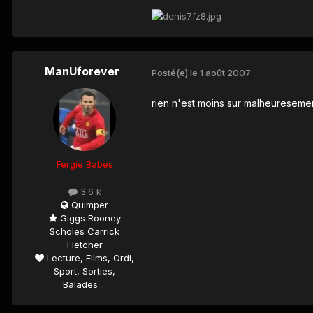
ManUforever
Posté(e)
le 1 août 2007
rien n'est moins sur malheuresemen
Fergie Babes
3.6 k
Quimper
Giggs Rooney
Scholes Carrick
Fletcher
Lecture, Films, Ordi,
Sport, Sorties,
Balades....