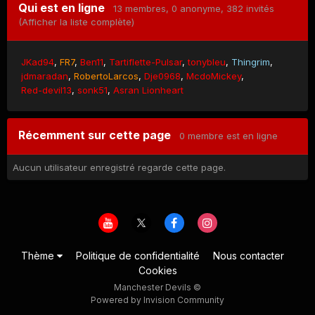
Qui est en ligne
13 membres
, 0 anonyme, 382 invités
(Afficher la liste complète)
JKad94
FR7
Ben11
Tartiflette-Pulsar
tonybleu
Thingrim
jdmaradan
RobertoLarcos
Dje0968
McdoMickey
Red-devil13
sonk51
Asran Lionheart
Récemment sur cette page
0 membre est en ligne
Aucun utilisateur enregistré regarde cette page.
Thème
Politique de confidentialité
Nous contacter
Cookies
Manchester Devils ©
Powered by Invision Community