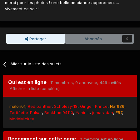
merci pour les photos ! une belle ambiance apparament ...
vivement ce soir !
Partager
Abonnés
0
Aller sur la liste des sujets
Qui est en ligne
11 membres
, 0 anonyme, 446 invités
(Afficher la liste complète)
malon01
Red panther
Scholesy-18
Ginger_Prince
Haf936
Tartiflette-Pulsar
Beckham94110
Yaninis
jdmaradan
FR7
McdoMickey
Récemment sur cette page
0 membre est en ligne