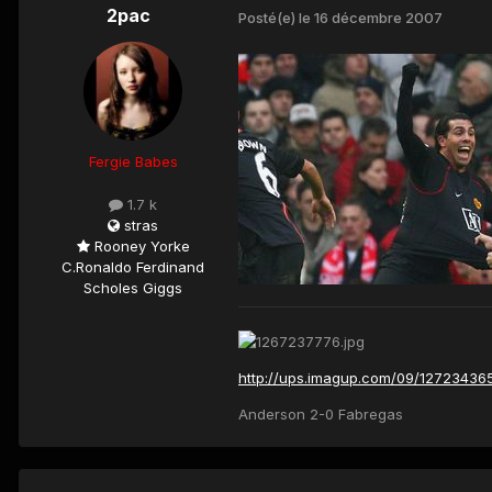
2pac
Posté(e)
le 16 décembre 2007
Fergie Babes
1.7 k
stras
Rooney Yorke
C.Ronaldo Ferdinand
Scholes Giggs
http://ups.imagup.com/09/127234365
Anderson 2-0 Fabregas