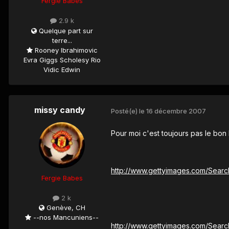
Fergie Babes
2.9 k
Quelque part sur
terre...
Rooney Ibrahimovic
Evra Giggs Scholesy Rio
Vidic Edwin
missy candy
Posté(e)
le 16 décembre 2007
Pour moi c'est toujours pas le bon 
http://www.gettyimages.com/Searc
Fergie Babes
2 k
Genève, CH
--nos Mancuniens--
http://www.gettyimages.com/Searc