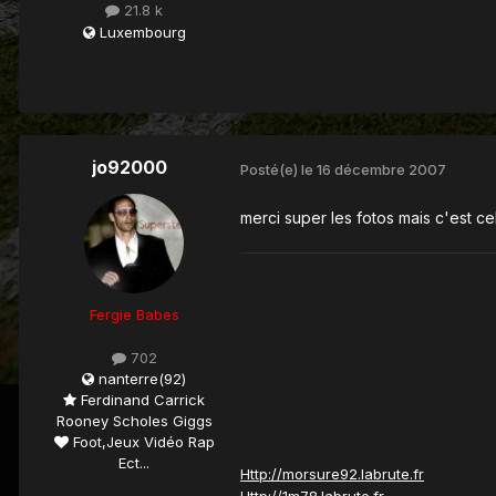
21.8 k
Luxembourg
jo92000
Posté(e)
le 16 décembre 2007
merci super les fotos mais c'est c
Fergie Babes
702
nanterre(92)
Ferdinand Carrick
Rooney Scholes Giggs
Foot,Jeux Vidéo Rap
Ect...
Http://morsure92.labrute.fr
Http://1m78.labrute.fr