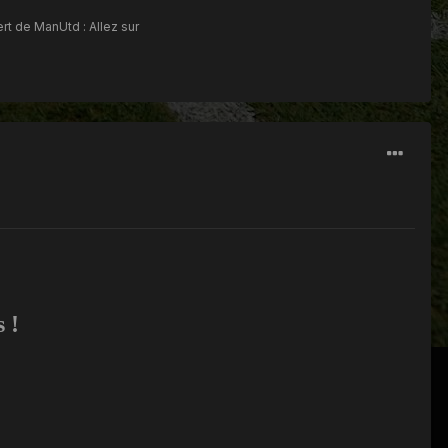
rt de ManUtd : Allez sur
 !