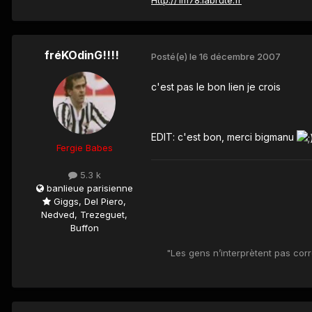
fréKOdinG!!!!
Posté(e)
le 16 décembre 2007
c'est pas le bon lien je crois
EDIT: c'est bon, merci bigmanu
Fergie Babes
5.3 k
banlieue parisienne
Giggs, Del Piero,
Nedved, Trezeguet,
Buffon
"Les gens n’interprètent pas corr