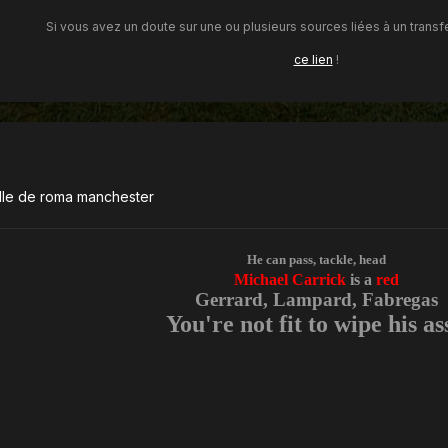
Si vous avez un doute sur une ou plusieurs sources liées à un transfe
ce lien
!
elle de roma manchester
He can pass, tackle, head
Michael Carrick
is a
red
Gerrard, Lampard, Fabregas
You're not fit to wipe his ass