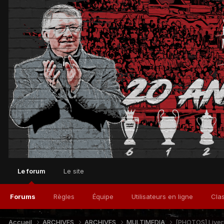
Le forum
Le site
Forums
Règles
Équipe
Utilisateurs en ligne
Cla
Accueil
ARCHIVES
ARCHIVES
MULTIMEDIA
[PHOTOS] Liver