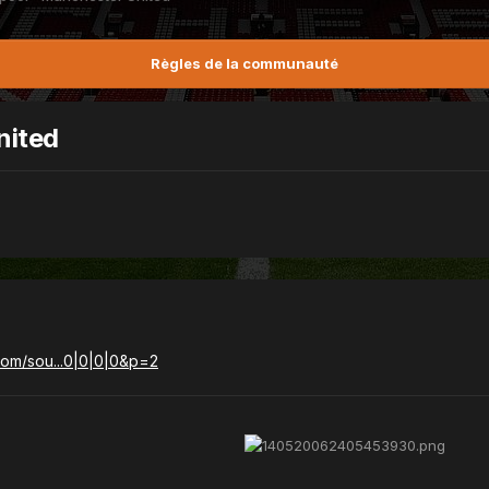
Règles de la communauté
nited
.com/sou...0|0|0|0&p=2