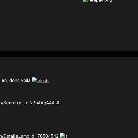
lien, donc voilà
h/Search.a...-eiNBhAAgAAA..#
h/Detail.a...amp;id=78504542