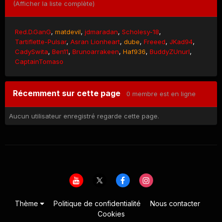
(Afficher la liste complète)
Red.D.GanG
matdevil
jdmaradan
Scholesy-18
Tartiflette-Pulsar
Asran Lionheart
dube
Freeed
JKad94
CadySwita
Ben11
Brunoarrakeen
Haf936
BuddyZUnurl
CaptainTomaso
Récemment sur cette page
0 membre est en ligne
Aucun utilisateur enregistré regarde cette page.
Thème
Politique de confidentialité
Nous contacter
Cookies