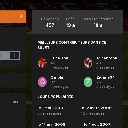
Réponses
Créé
Dernière réponse
457
19 a
18 a
MEILLEURS CONTRIBUTEURS DANS CE
SUJET
és
0
Luca Toni
ericantona
48
40
messages
messages
Ginola
Zidane94
37
25
messages
messages
JOURS POPULAIRES
le 1 mai 2008
le 12 mars 2008
54 messages
45 messages
le 14 mai 2008
le 4 oct. 2007