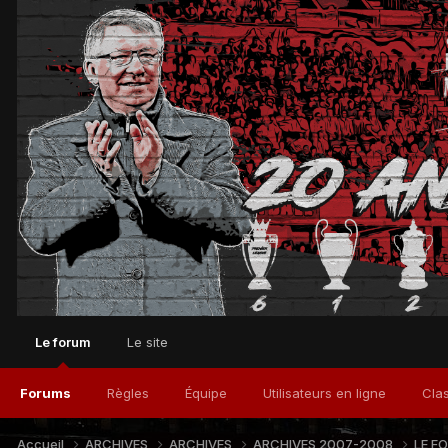
Le forum
Le site
Forums
Règles
Équipe
Utilisateurs en ligne
Cla
Accueil
ARCHIVES
ARCHIVES
ARCHIVES 2007-2008
LE F