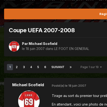
Règl
Coupe UEFA 2007-2008
Par
Michael Scofield
le 18 juin 2007
dans
LE FOOT EN GENERAL
1
2
3
4
5
6
SUIVANT
Page 1 sur 19
Michael Scofield
Posté(e)
le 18 juin 2007
Tirage au sort du premier tour prelim
En attendant...voici une photo de no