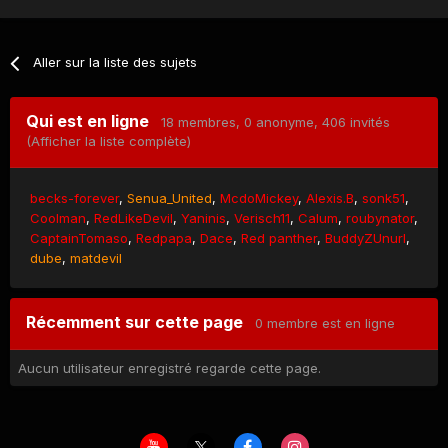
Aller sur la liste des sujets
Qui est en ligne
18 membres
, 0 anonyme, 406 invités
(Afficher la liste complète)
becks-forever
Senua_United
McdoMickey
Alexis.B
sonk51
Coolman
RedLikeDevil
Yaninis
Verisch11
Calum
roubynator
CaptainTomaso
Redpapa
Dace
Red panther
BuddyZUnurl
dube
matdevil
Récemment sur cette page
0 membre est en ligne
Aucun utilisateur enregistré regarde cette page.