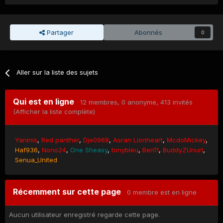
Partager
Abonnés
0
Aller sur la liste des sujets
Qui est en ligne
12 membres
, 0 anonyme, 413 invités
(Afficher la liste complète)
Yaninis
Red panther
Dje0968
Asran Lionheart
McdoMickey
Haf936
Nono24
One Sheasy
tonybleu
Ben11
BuddyZUnurl
Senua_United
Récemment sur cette page
0 membre est en ligne
Aucun utilisateur enregistré regarde cette page.