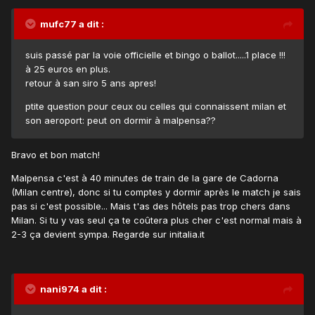
mufc77 a dit :
suis passé par la voie officielle et bingo o ballot.....1 place !!!
à 25 euros en plus.
retour à san siro 5 ans apres!
ptite question pour ceux ou celles qui connaissent milan et
son aeroport: peut on dormir à malpensa??
Bravo et bon match!
Malpensa c'est à 40 minutes de train de la gare de Cadorna
(Milan centre), donc si tu comptes y dormir après le match je sais
pas si c'est possible... Mais t'as des hôtels pas trop chers dans
Milan. Si tu y vas seul ça te coûtera plus cher c'est normal mais à
2-3 ça devient sympa. Regarde sur initalia.it
nani974 a dit :