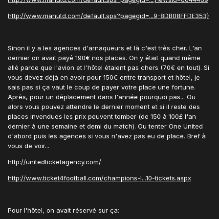
http://www.manutd.com/default.sps?pagegid=...9-8DB08FFDE353}
Sinon il y a les agences d'arnaqueurs et là c'est très cher. L'an
dernier on avait payé 190€ nos places. On y était quand même
allé parce que l'avion et l'hôtel étaient pas chers (70€ en tout). Si
vous devez déjà en avoir pour 150€ entre transport et hôtel, je
sais pas si ça vaut le coup de payer votre place une fortune.
Après, pour un déplacement dans l'année pourquoi pas... Ou
alors vous pouvez attendre le dernier moment et si il reste des
places invendues les prix peuvent tomber (de 150 à 100£ l'an
dernier à une semaine et demi du match). Ou tenter One United
d'abord puis les agences si vous n'avez pas eu de place. Bref à
vous de voir...
http://unitedticketagency.com/
http://www.ticket4football.com/champions-l...10-tickets.aspx
Pour l'hôtel, on avait réservé sur ça: