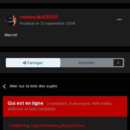
rooneydu93500
Posté(e)
le 13 septembre 2009
Mercii!!
Partager
Abonnés
0
Aller sur la liste des sujets
Qui est en ligne
3 membres
, 0 anonyme, 498 invités
(Afficher la liste complète)
CadySwita
CaptainTomaso
BuddyZUnurl