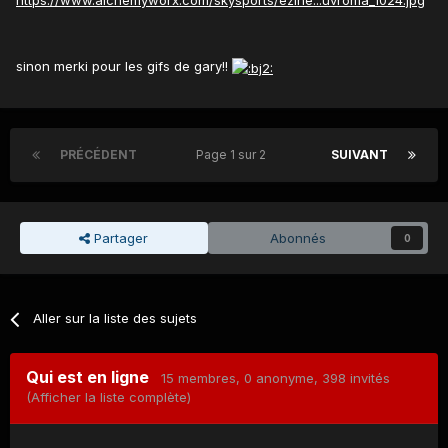
https://www.alchemyworx.com/skysports/ezine...uvroma_1024.jpg
sinon merki pour les gifs de gary!!
PRÉCÉDENT
Page 1 sur 2
SUIVANT
Partager
Abonnés
0
Aller sur la liste des sujets
Qui est en ligne
15 membres
, 0 anonyme, 398 invités
(Afficher la liste complète)