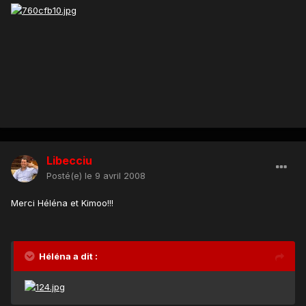
Libecciu
Posté(e)
le 9 avril 2008
Merci Héléna et Kimoo!!!
Héléna a dit :