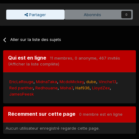
Partager
Abonnés
0
Aller sur la liste des sujets
Qui est en ligne
11 membres
, 0 anonyme, 467 invités
(Afficher la liste complète)
EricLeRouge
MidnaTaka
McdoMickey
dube
Vinche13
Red panther
Redhouane
Moha7
Haf936
LloydZex
JamesPeesk
Récemment sur cette page
0 membre est en ligne
Aucun utilisateur enregistré regarde cette page.