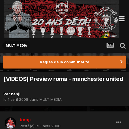
MULTIMEDIA
Règles de la communauté
[VIDEOS] Preview roma - manchester united
Par
benji
le 1 avril 2008
dans
MULTIMEDIA
benji
Posté(e)
le 1 avril 2008