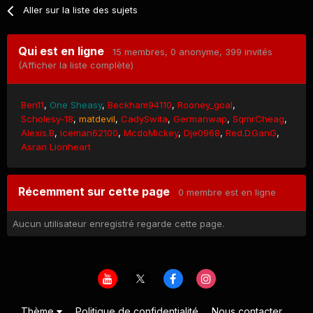
Aller sur la liste des sujets
Qui est en ligne
15 membres
, 0 anonyme, 399 invités
(Afficher la liste complète)
Ben11
One Sheasy
Beckham94110
Rooney_goal
Scholesy-18
matdevil
CadySwita
Germanwap
SqmrCheag
Alexis.B
iceman62100
McdoMickey
Dje0968
Red.D.GanG
Asran Lionheart
Récemment sur cette page
0 membre est en ligne
Aucun utilisateur enregistré regarde cette page.
Thème
Politique de confidentialité
Nous contacter