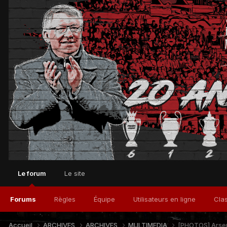
Le forum
Le site
Forums
Règles
Équipe
Utilisateurs en ligne
Cla
Accueil
ARCHIVES
ARCHIVES
MULTIMEDIA
[PHOTOS] Arsen