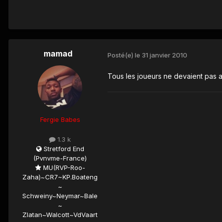
mamad
Posté(e)
le 31 janvier 2010
Tous les joueurs ne devaient pas a
Fergie Babes
1.3 k
Stretford End
(Pvnvme-France)
MU(RVP-Roo-
Zaha)~CR7~KP.Boateng
~
Schweiny~Neymar~Bale
~
Zlatan~Walcott~VdVaart