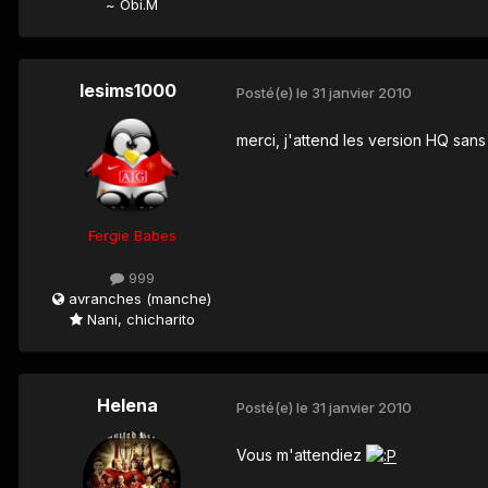
~ Obi.M
lesims1000
Posté(e)
le 31 janvier 2010
merci, j'attend les version HQ san
Fergie Babes
999
avranches (manche)
Nani, chicharito
Helena
Posté(e)
le 31 janvier 2010
Vous m'attendiez