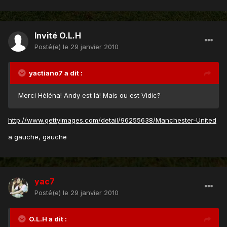
Invité O.L.H
Posté(e)
le 29 janvier 2010
yactiano7 a dit :
Merci Héléna! Andy est là! Mais ou est Vidic?
http://www.gettyimages.com/detail/96255638/Manchester-United
a gauche, gauche
yac7
Posté(e)
le 29 janvier 2010
O.L.H a dit :