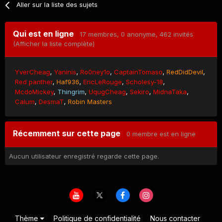
Aller sur la liste des sujets
Qui est en ligne
17 membres
, 0 anonyme, 462 invités
(Afficher la liste complète)
YverCheag
Yaninis
Ro0ney1o
CaptainTomaso
RedDidDevil
Red panther
Haf936
EricLeRouge
Scholesy-18
McdoMickey
Thingrim
UqugCheag
Sekiro
MidnaTaka
Calum
DesmaT
Robin Masters
Récemment sur cette page
0 membre est en ligne
Aucun utilisateur enregistré regarde cette page.
Thème
Politique de confidentialité
Nous contacter