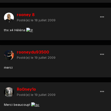
rooney 8
Posté(e)
le 18 juillet 2009
thx x4 Héléna
rooneydu93500
Posté(e)
le 19 juillet 2009
merci
Ro0ney1o
Posté(e)
le 19 juillet 2009
Merci beaucoup!