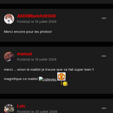
AKDNManUtd2008
Posté(e)
le 19 juillet 2009
Merci encore pour les photos!
mamad
Posté(e)
le 19 juillet 2009
merci ... sinon le maillot je trouve que sa fait super bien !!
magnifique ce maillot
Loïc
Posté(e)
le 20 juillet 2009