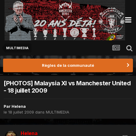
MULTIMEDIA
Règles de la communauté
[PHOTOS] Malaysia XI vs Manchester United
- 18 juillet 2009
Par
Helena
le 18 juillet 2009
dans
MULTIMEDIA
Helena