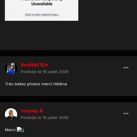
RooNeY10*
Posté(e)
le 18 juillet 2009
Très belles photos merci Héléna
rooney 8
Posté(e)
le 18 juillet 2009
Merci