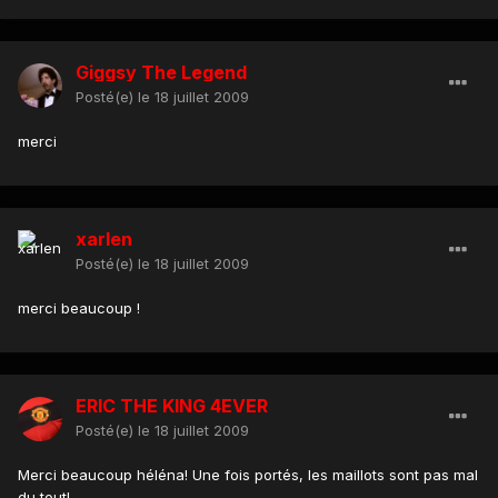
Giggsy The Legend
Posté(e)
le 18 juillet 2009
merci
xarlen
Posté(e)
le 18 juillet 2009
merci beaucoup !
ERIC THE KING 4EVER
Posté(e)
le 18 juillet 2009
Merci beaucoup héléna! Une fois portés, les maillots sont pas mal
du tout!