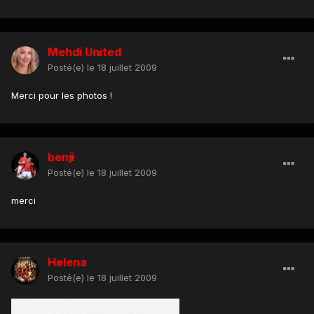
Mehdi United
Posté(e)
le 18 juillet 2009
Merci pour les photos !
benji
Posté(e)
le 18 juillet 2009
merci
Helena
Posté(e)
le 18 juillet 2009