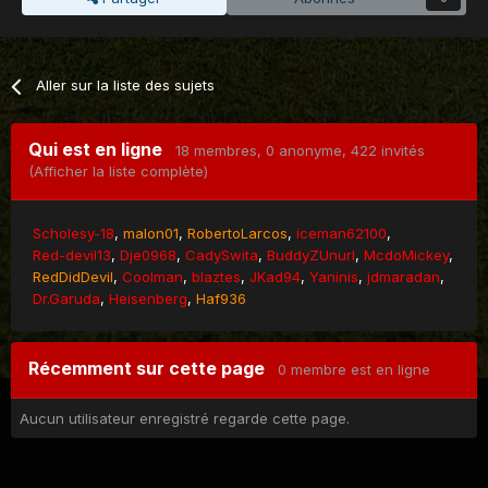
Aller sur la liste des sujets
Qui est en ligne
18 membres
, 0 anonyme, 422 invités
(Afficher la liste complète)
Scholesy-18
malon01
RobertoLarcos
iceman62100
Red-devil13
Dje0968
CadySwita
BuddyZUnurl
McdoMickey
RedDidDevil
Coolman
blaztes
JKad94
Yaninis
jdmaradan
Dr.Garuda
Heisenberg
Haf936
Récemment sur cette page
0 membre est en ligne
Aucun utilisateur enregistré regarde cette page.