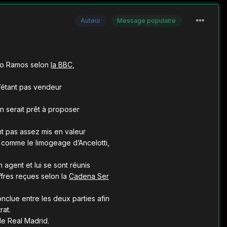
Auteur
Message populaire
rgio Ramos selon
la BBC
,
n’étant pas vendeur
n serait prêt à proposer
nt pas assez mis en valeur
rs comme le limogeage d’Ancelotti,
 agent et lui se sont réunis
ffres reçues selon la
Cadena Ser
onclue entre les deux parties afin
rat.
le Real Madrid.