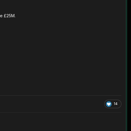
 de £25M.
14