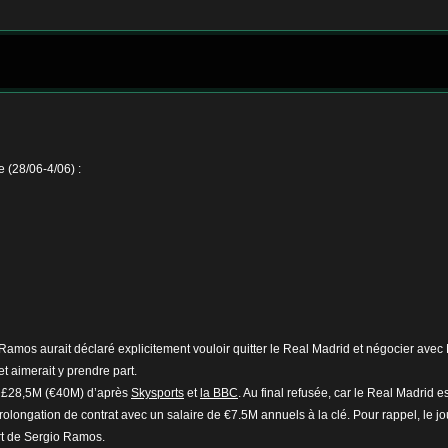
 (28/06-4/06) :
 Ramos aurait déclaré explicitement vouloir quitter le Real Madrid et négocier ave
 et aimerait y prendre part.
de £28,5M (€40M) d’après
Skysports
et
la BBC
. Au final refusée, car le Real Madrid
olongation de contrat avec un salaire de €7.5M annuels à la clé. Pour rappel, le 
rt de Sergio Ramos.