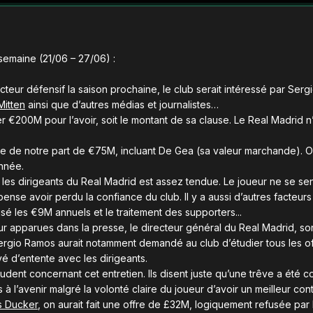
semaine (21/06 – 27/06) :
cteur défensif la saison prochaine, le club serait intéressé par Se
Mitten
ainsi que d’autres médias et journalistes…
 €200M pour l’avoir, soit le montant de sa clause. Le Real Madrid 
re de notre part de €75M, incluant De Gea (sa valeur marchande). O
année.
ec les dirigeants du Real Madrid est assez tendue. Le joueur ne se se
l pense avoir perdu la confiance du club. Il y a aussi d’autres facteu
efusé les €9M annuels et le traitement des supporters...
ur apparues dans la presse, le directeur général du Real Madrid, son
 Sergio Ramos aurait notamment demandé au club d’étudier tous les o
uvé d’entente avec les dirigeants.
dent concernant cet entretien. Ils disent juste qu’une trêve a été c
à l’avenir malgré la volonté claire du joueur d’avoir un meilleur cont
 Ducker
, on aurait fait une offre de £32M, logiquement refusée par 