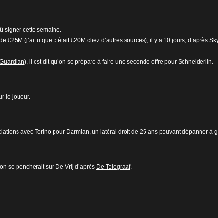
û signer cette semaine.
de £25M (j’ai lu que c’était £20M chez d’autres sources), il y a 10 jours, d’après
Sky
(Guardian)
, il est dit qu’on se prépare à faire une seconde offre pour Schneiderlin.
r le joueur.
ociations avec Torino pour Darmian, un latéral droit de 25 ans pouvant dépanner à 
on se pencherait sur De Vrij d’après
De Telegraaf
.