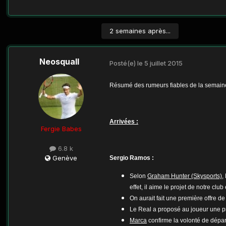
2 semaines après...
Neosquall
Posté(e)
le 5 juillet 2015
Résumé des rumeurs fiables de la semaine
Arrivées :
Fergie Babes
6.8 k
Genève
Sergio Ramos :
Selon
Graham Hunter (Skysports)
,
effet, il aime le projet de notre club
On aurait fait une première offre 
Le Real a proposé au joueur une pr
Marca
confirme la volonté de dépa