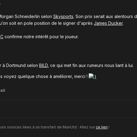
.
r Morgan Schneiderlin selon
Skysports
. Son prix serait aux alentours
qu’on soit en pole position de le signer d'après
James Ducker
.
BC
confirme notre intérêt pour le joueur.
eur à Dortmund selon
BILD
, ce qui met fin aux rumeurs nous liant à lui.
us voyez quelque chose à améliorer, merci !
all
urs sources liées à un transfert de ManUtd : Allez sur
ce lien
!