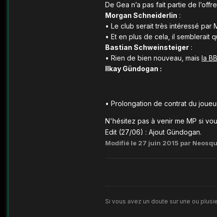
De Gea n’a pas fait partie de l’offre
Morgan Schneiderlin
:
•
Le club serait très intéressé pa
•
Et en plus de cela, il semblerait 
Bastian Schweinsteiger
:
•
Rien de bien nouveau, mais
la B
Ilkay Gündogan :
​​• Prolongation de contrat du jou
N'hésitez pas à venir me MP si vo
Edit (27/06) : Ajout Gündogan.
Modifié
le 27 juin 2015
par Neosqu
Si vous avez un doute sur une ou plusie