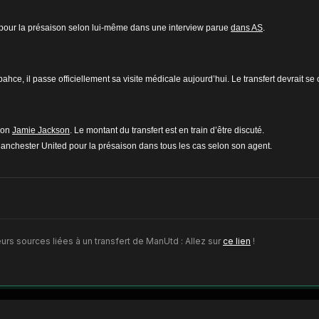
n pour la présaison selon lui-même dans une interview parue
dans AS
.
ce, il passe officiellement sa visite médicale aujourd’hui. Le transfert devrait se c
elon
Jamie Jackson
. Le montant du transfert est en train d’être discuté.
Manchester United pour la présaison dans tous les cas selon son agent.
urs sources liées à un transfert de ManUtd : Allez sur
ce lien
!