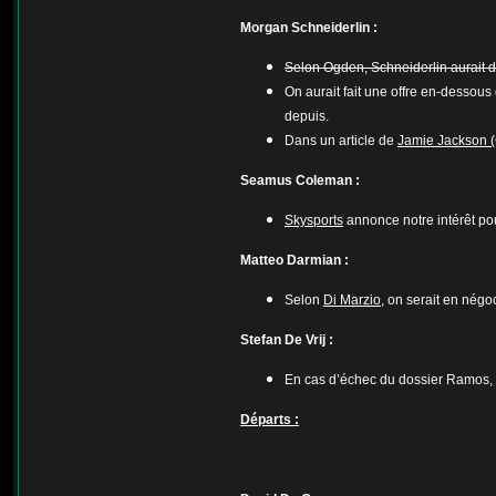
Morgan Schneiderlin :
Selon Ogden, Schneiderlin aurait d
On aurait fait une offre en-dessous 
depuis.
Dans un article de
Jamie Jackson 
Seamus Coleman :
Skysports
annonce notre intérêt pou
Matteo Darmian :
Selon
Di Marzio
, on serait en nég
Stefan De Vrij :
En cas d’échec du dossier Ramos, 
Départs :