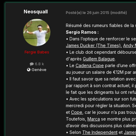
Neosquall
Posté(e)
le 26 juin 2015
(modifié)
Résumé des rumeurs fiables de la 
Sergio Ramos :
•
Dans l’optique de renforcer le se
James Ducker (The Times)
,
Andy 
Fergie Babes
• Le club doit cependant débourser
d'après
Guillem Balague
.
6.8 k
•
Le
Cadena Cope
parle d’une off
Genève
au joueur un salaire de €12M par 
•
Il faut savoir que sa relation av
par rapport à son contrat actuel, i
le fait que les dirigeants lui ont r
•
Avec les spéculations sur son fut
mercredi pour régler la situation.
et
Cope
, car le joueur n’a pas tro
Toutefois,
Marca
se montre plus pru
d’avoir des discussions plus calmes 
•
Selon
The Independent
et
James