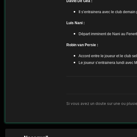
David De Gea :
Il s’entrainera avec le club demai
Luis Nani :
Départ imminent de Nani au Fenerbah
Robin van Persie :
Accord entre le joueur et le club s
Le joueur s’entrainera lundi avec 
Si vous avez un doute sur une ou plusie